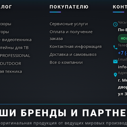
АЛОГ
ПОКУПАТЕЛЮ
КОН
Часы
изоры
Сервисные услуги
Пн-В
торы
Оплата и получение
заказа
От
- видеотехника
Теле
Контактная информация
тейны для ТВ
+7 
Доставка и самовывоз
 PROFESSIONAL
Email
Все о компании
 OUTDOOR
inf
ая техника
Адре
г. 
дво
ул 
ШИ БРЕНДЫ И ПАРТН
 оригинальная продукция от ведущих мировых произво