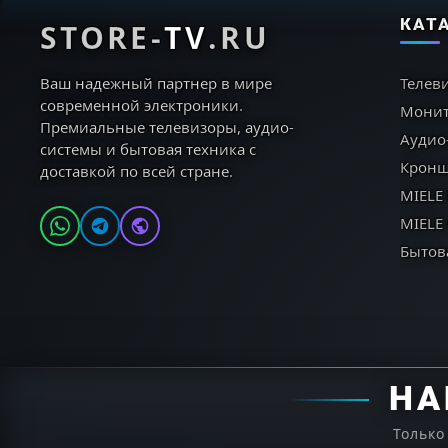
КАТ
STORE-
TV
.RU
Ваш надежный партнер в мире
Телев
современной электроники.
Мони
Премиальные телевизоры, аудио-
Аудио
системы и бытовая техника с
Кронш
доставкой по всей стране.
MIELE
MIELE
Бытов
НА
Только