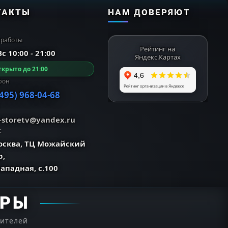
ТАКТЫ
НАМ ДОВЕРЯЮТ
 работы
Рейтинг на
с 10:00 - 21:00
Яндекс.Картах
крыто до 21:00
фон
(495) 968-04-68
o-storetv@yandex.ru
с
Москва, ТЦ Можайский
р,
Западная, с.100
ЕРЫ
дителей