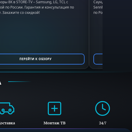
оры 8K в STORE-TV – Samsung, LG, TCL с
Саундбары в STORE-TV:
ой по России. Гарантия и консультация по
Sennheiser. Подбор по
. Закажите со скидкой!
по России, гарантия. 
ПЕРЕЙТИ К ОБЗОРУ
ПЕ
А
оставка
Монтаж ТВ
24/7