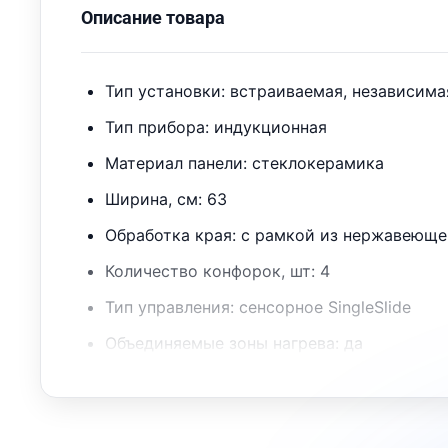
Описание товара
Тип установки: встраиваемая, независима
Тип прибора: индукционная
Материал панели: стеклокерамика
Ширина, см: 63
Обработка края: с рамкой из нержавеюще
Количество конфорок, шт: 4
Тип управления: сенсорное SingleSlide
Объединяемые зоны нагрева: да
Технологии/Функции: Подключение к M
обнаружение посуды, Функция "Stop&
Автоматическое отключение, Автоматик