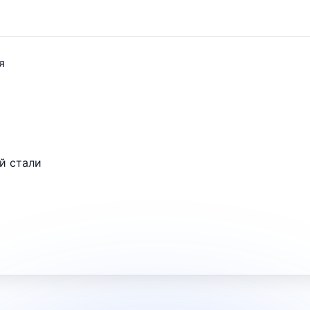
я
й стали
iele@home, Автоматическая функция Con@ctivity,
Go", Блокировка от случайного включения, Восс
а закипания, Функция поддержания тепла, Индивид