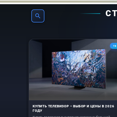
Функция блокировки, Защита от перегрева
С
Особенности: Зона PowerFlex, Зона Vario
Общая потребляемая мощность, кВт: 7,36
Габариты (В*Ш*Г), мм: 52*626*526
Габариты ниши накладной монтаж (Ш*Г), 
ТВ
Вес, кг: 10
Гарантия: 2 года
Страна производитель: Германия
КУПИТЬ ТЕЛЕВИЗОР – ВЫБОР И ЦЕНЫ В 2026
ГОДУ