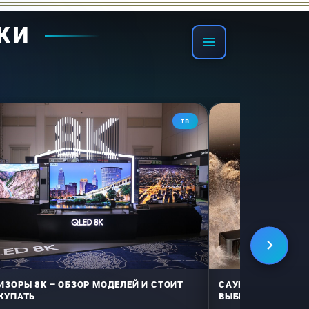
КИ
тор охлаждения
ТВ
ИЗОРЫ 8K – ОБЗОР МОДЕЛЕЙ И СТОИТ
САУНДБАР – РЕЙТ
КУПАТЬ
ВЫБРАТЬ В 2026