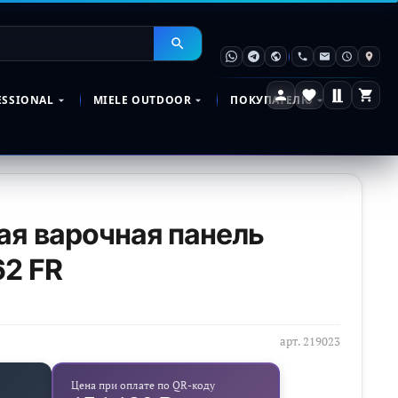
ESSIONAL
MIELE OUTDOOR
ПОКУПАТЕЛЮ
я варочная панель
62 FR
арт.
219023
Цена при оплате по QR-коду