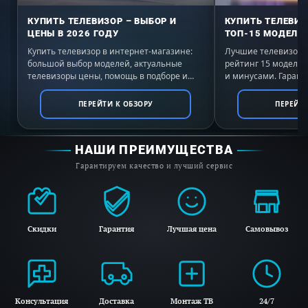
панель Миле KM 7667 FL оснащено девятью
КУПИТЬ ТЕЛЕВИЗОР – ВЫБОР И
КУПИТЬ ТЕЛЕВИЗ
уровнями мощности: подойдет и для
ЦЕНЫ В 2026 ГОДУ
ТОП-15 МОДЕЛЕЙ
кипячения воды, и для быстрой прожарки,
Купить телевизор в интернет-магазине:
Лучшие телевизоры 
большой выбор моделей, актуальные
рейтинг 15 моделе
и медленного тушения.
телевизоры цены, помощь в подборе и
и минусами. Гаранти
выгодные условия покупки с доставкой по
России. Выбирайте 
всей России.
Ключевые преимущества:
ПЕРЕЙТИ К ОБЗОРУ
ПЕРЕЙТИ
Распознавание посуды
НАШИ ПРЕИМУЩЕСТВА
Функция поддержания тепла
Гарантируем качество и лучший сервис
1 конфорка
Скидки
Гарантия
Лучшая цена
Самовывоз
Консультация
Доставка
Монтаж ТВ
24/7