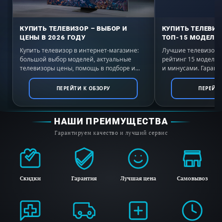
КУПИТЬ ТЕЛЕВИЗОР – ВЫБОР И
КУПИТЬ ТЕЛЕВИЗ
ЦЕНЫ В 2026 ГОДУ
ТОП-15 МОДЕЛЕЙ
Купить телевизор в интернет-магазине:
Лучшие телевизоры 
большой выбор моделей, актуальные
рейтинг 15 моделе
телевизоры цены, помощь в подборе и
и минусами. Гаранти
выгодные условия покупки с доставкой по
России. Выбирайте 
всей России.
ПЕРЕЙТИ К ОБЗОРУ
ПЕРЕЙТИ
НАШИ ПРЕИМУЩЕСТВА
Гарантируем качество и лучший сервис
Скидки
Гарантия
Лучшая цена
Самовывоз