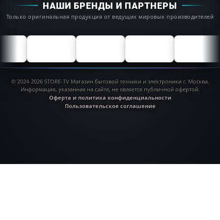
НАШИ БРЕНДЫ И ПАРТНЕРЫ
Телефон
Только оригинальная продукция от ведущих мировых производителей
+7 (495) 968-04-68
Email
info-storetv@yandex.ru
Адрес
г. Москва, ТЦ Можайский двор,
ул Западная, с.100
© 2024-2026 STORE-TV Магазин бытовой техники и электроники г. Москва.
Информация, указанная на сайте, не является публичной офертой.
Оферта и политика конфиденциальности
Пользовательское соглашение