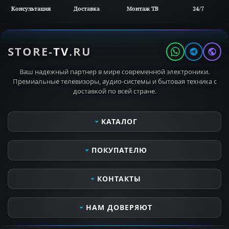
Консультация
Доставка
Монтаж ТВ
24/7
STORE-
TV
.RU
Ваш надежный партнер в мире современной электроники.
Премиальные телевизоры, аудио-системы и бытовая техника с
доставкой по всей стране.
КАТАЛОГ
Телевизоры
ПОКУПАТЕЛЮ
Мониторы
Аудио- видеотехника
Сервисные услуги
КОНТАКТЫ
Кронштейны для ТВ
Оплата и получение заказа
MIELE PROFESSIONAL
Контактная информация
Часы работы
НАМ ДОВЕРЯЮТ
MIELE OUTDOOR
Доставка и самовывоз
Пн-Вс 10:00 - 21:00
Бытовая техника
Все о компании
Откроется в 10:00