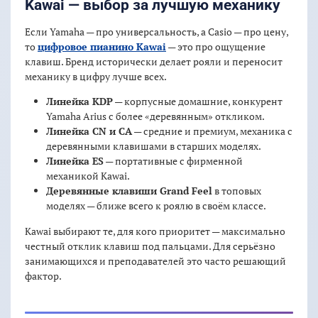
Kawai — выбор за лучшую механику
Если Yamaha — про универсальность, а Casio — про цену,
то
цифровое пианино Kawai
— это про ощущение
клавиш. Бренд исторически делает рояли и переносит
механику в цифру лучше всех.
Линейка KDP
— корпусные домашние, конкурент
Yamaha Arius с более «деревянным» откликом.
Линейка CN и CA
— средние и премиум, механика с
деревянными клавишами в старших моделях.
Линейка ES
— портативные с фирменной
механикой Kawai.
Деревянные клавиши Grand Feel
в топовых
моделях — ближе всего к роялю в своём классе.
Kawai выбирают те, для кого приоритет — максимально
честный отклик клавиш под пальцами. Для серьёзно
занимающихся и преподавателей это часто решающий
фактор.