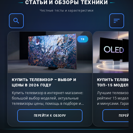
СТАТЬИ И ОБЗОРЫ ТЕХНИКИ
Честные тесты и характеристики
ТВ
КУПИТЬ ТЕЛЕВИЗОР – ВЫБОР И
КУПИТЬ ТЕЛЕВИЗ
ЦЕНЫ В 2026 ГОДУ
ТОП-15 МОДЕЛЕЙ
Купить телевизор в интернет-магазине:
Лучшие телевизоры 
большой выбор моделей, актуальные
рейтинг 15 моделе
телевизоры цены, помощь в подборе и
и минусами. Гаранти
выгодные условия покупки с доставкой по
России. Выбирайте 
всей России.
ПЕРЕЙТИ К ОБЗОРУ
ПЕРЕЙТИ