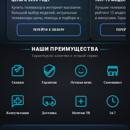
Купить телевизор в интернет-магазине:
Лучшие телевизоры 
большой выбор моделей, актуальные
рейтинг 15 моделе
телевизоры цены, помощь в подборе и
и минусами. Гаранти
выгодные условия покупки с доставкой по
России. Выбирайте 
всей России.
ПЕРЕЙТИ К ОБЗОРУ
ПЕРЕЙТИ
НАШИ ПРЕИМУЩЕСТВА
Гарантируем качество и лучший сервис
Скидки
Гарантия
Лучшая цена
Самовывоз
Консультация
Доставка
Монтаж ТВ
24/7