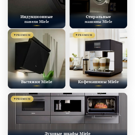
Индукционные
Стиральные
панели Miele
машины Miele
PREMIUM
PREMIUM
Вытяжки Miele
Кофемашины Miele
PREMIUM
Духовые шкафы Miele