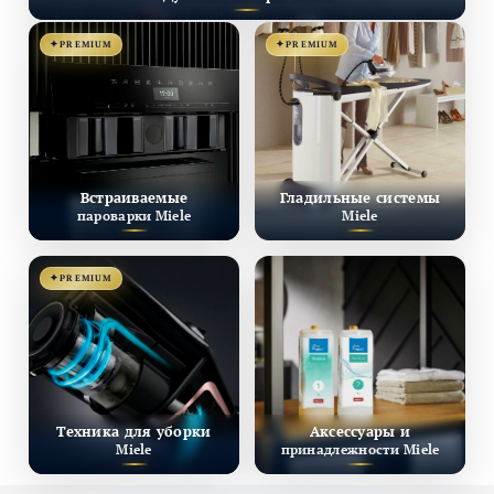
PREMIUM
PREMIUM
Встраиваемые
Гладильные системы
пароварки Miele
Miele
PREMIUM
Техника для уборки
Аксессуары и
Miele
принадлежности Miele