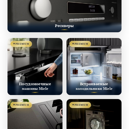
Ресиверы
PREMIUM
PREMIUM
Посудомоечные
Встраиваемые
машины Miele
холодильники Miele
PREMIUM
PREMIUM