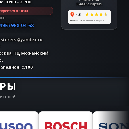
с 10:00 - 21:00
Яндекс.Картах
кроется в 10:00
фон
(495) 968-04-68
o-storetv@yandex.ru
с
Москва, ТЦ Можайский
р,
Западная, с.100
ЕРЫ
дителей