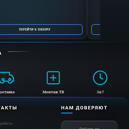
ПЕРЕЙТИ К ОБЗОРУ
ПЕ
А
оставка
Монтаж ТВ
24/7
ТАКТЫ
НАМ ДОВЕРЯЮТ
 работы
Рейтинг на