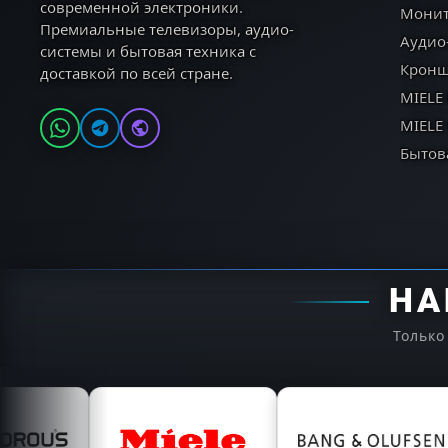
современной электроники.
Мони
Премиальные телевизоры, аудио-
Аудио
системы и бытовая техника с
Кронш
доставкой по всей стране.
MIELE
MIELE
Бытов
НА
Только