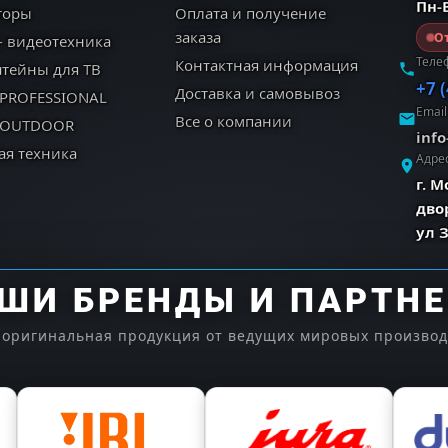
Пн-В
торы
Оплата и получение
заказа
От
- видеотехника
Теле
Контактная информация
тейны для ТВ
+7 
Доставка и самовывоз
 PROFESSIONAL
Email
Все о компании
 OUTDOOR
inf
ая техника
Адре
г. 
дво
ул 
ШИ БРЕНДЫ И ПАРТН
 оригинальная продукция от ведущих мировых произво