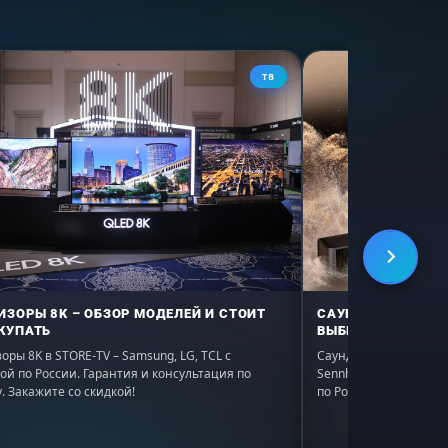
ТВ
ИЗОРЫ 8K – ОБЗОР МОДЕЛЕЙ И СТОИТ
САУНДБАР – РЕЙТ
КУПАТЬ
ВЫБРАТЬ В 2026
оры 8K в STORE-TV – Samsung, LG, TCL с
Саундбары в STORE-TV:
ой по России. Гарантия и консультация по
Sennheiser. Подбор по
. Закажите со скидкой!
по России, гарантия. 