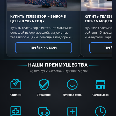
правление максимально упрощает
управление индукционной варочной панели
Миле CS7612FL. Цифровой дисплей помогает
КУПИТЬ ТЕЛЕВИЗОР – ВЫБОР И
КУПИТЬ ТЕЛЕВИЗ
ЦЕНЫ В 2026 ГОДУ
ТОП-15 МОДЕЛЕЙ
быстро установить нужную мощность или
Купить телевизор в интернет-магазине:
Лучшие телевизоры 
включить полезные функции. Вы без труда
большой выбор моделей, актуальные
рейтинг 15 моделе
сможете установить 1из 9 мощностей
телевизоры цены, помощь в подборе и
и минусами. Гаранти
выгодные условия покупки с доставкой по
России. Выбирайте 
конфорки.
всей России.
ПЕРЕЙТИ К ОБЗОРУ
ПЕРЕЙТИ
Ключевые преимущества:
НАШИ ПРЕИМУЩЕСТВА
Автоматика закипания
Гарантируем качество и лучший сервис
Объединение зон нагрева
Функция восстановления параметров
Скидки
Гарантия
Лучшая цена
Самовывоз