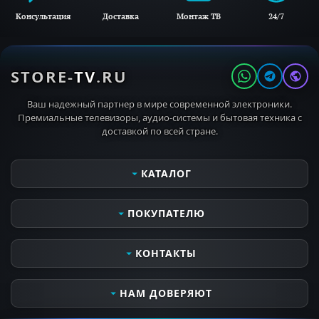
Консультация
Доставка
Монтаж ТВ
24/7
STORE-
TV
.RU
Ваш надежный партнер в мире современной электроники.
Премиальные телевизоры, аудио-системы и бытовая техника с
доставкой по всей стране.
КАТАЛОГ
Телевизоры
ПОКУПАТЕЛЮ
Мониторы
Аудио- видеотехника
Сервисные услуги
КОНТАКТЫ
Кронштейны для ТВ
Оплата и получение заказа
MIELE PROFESSIONAL
Контактная информация
Часы работы
НАМ ДОВЕРЯЮТ
MIELE OUTDOOR
Доставка и самовывоз
Пн-Вс 10:00 - 21:00
Бытовая техника
Все о компании