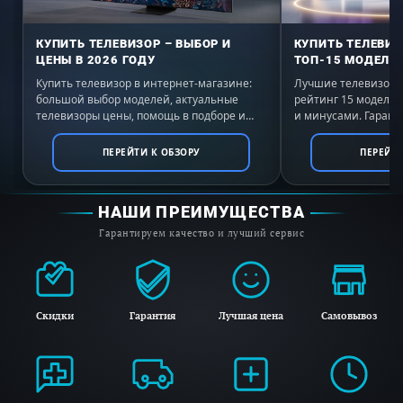
мощности, а затем снижает её до
КУПИТЬ ТЕЛЕВИЗОР – ВЫБОР И
КУПИТЬ ТЕЛЕВИЗ
необходимой для приготовления для
ЦЕНЫ В 2026 ГОДУ
ТОП-15 МОДЕЛЕЙ
предотвращения подгорания.
Купить телевизор в интернет-магазине:
Лучшие телевизоры 
большой выбор моделей, актуальные
рейтинг 15 моделе
телевизоры цены, помощь в подборе и
и минусами. Гаранти
выгодные условия покупки с доставкой по
России. Выбирайте 
всей России.
ПЕРЕЙТИ К ОБЗОРУ
ПЕРЕЙТИ
НАШИ ПРЕИМУЩЕСТВА
Гарантируем качество и лучший сервис
Скидки
Гарантия
Лучшая цена
Самовывоз