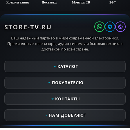
Консультация
Доставка
Монтаж ТВ
24/7
STORE-
TV
.RU
Ваш надежный партнер в мире современной электроники.
Премиальные телевизоры, аудио-системы и бытовая техника с
доставкой по всей стране.
КАТАЛОГ
Телевизоры
ПОКУПАТЕЛЮ
Мониторы
Аудио- видеотехника
Сервисные услуги
КОНТАКТЫ
Кронштейны для ТВ
Оплата и получение заказа
MIELE PROFESSIONAL
Контактная информация
Часы работы
НАМ ДОВЕРЯЮТ
MIELE OUTDOOR
Доставка и самовывоз
Пн-Вс 10:00 - 21:00
Бытовая техника
Все о компании
Откроется через 27 мин