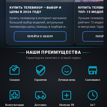
обеспечена: холодильник имеет функцию
КУПИТЬ ТЕЛЕВИЗОР – ВЫБОР И
КУПИТЬ ТЕЛЕВИЗ
блокировки, акустический сигнал открытой
ЦЕНЫ В 2026 ГОДУ
ТОП-15 МОДЕЛЕЙ
двери и оптический сигнал изменения
Купить телевизор в интернет-магазине:
Лучшие телевизоры 
большой выбор моделей, актуальные
рейтинг 15 моделе
температуры, который отобразится
телевизоры цены, помощь в подборе и
и минусами. Гаранти
на современном дисплее.
выгодные условия покупки с доставкой по
России. Выбирайте 
всей России.
ПЕРЕЙТИ К ОБЗОРУ
ПЕРЕЙТИ
Ключевые преимущества:
НАШИ ПРЕИМУЩЕСТВА
Динамическое охлаждение DynaCool
Гарантируем качество и лучший сервис
Технология Push2open
Компрессор с пониженной вибрацией
Скидки
Гарантия
Лучшая цена
Самовывоз
Консультация
Доставка
Монтаж ТВ
24/7