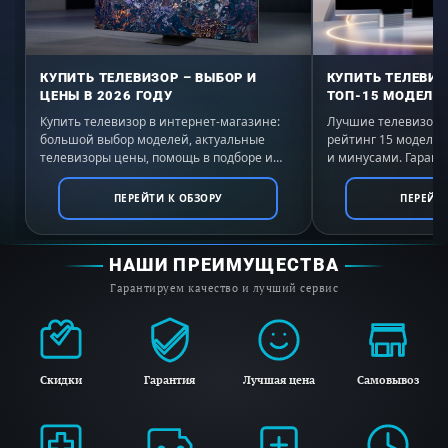
последовательностях.
Превосходное разрешение 4K, что бы вы ни
смотрели
КУПИТЬ ТЕЛЕВИЗОР – ВЫБОР И
КУПИТЬ ТЕЛЕВИЗ
ЦЕНЫ В 2026 ГОДУ
ТОП-15 МОДЕЛЕЙ
Купить телевизор в интернет-магазине:
Лучшие телевизоры 
большой выбор моделей, актуальные
рейтинг 15 моделе
телевизоры цены, помощь в подборе и
и минусами. Гаранти
Смотрите великолепные снимки в формате
выгодные условия покупки с доставкой по
России. Выбирайте 
4K, богатые реальными деталями и
всей России.
ПЕРЕЙТИ К ОБЗОРУ
ПЕРЕЙТИ
текстурами, исключительно благодаря
нашему процессору 4K HDR X1. Изображения,
НАШИ ПРЕИМУЩЕСТВА
снятые в формате 2K и даже HD,
Гарантируем качество и лучший сервис
масштабируются 4K X-Reality PRO с
использованием уникальной базы данных 4K.
Яркость, оптимизированная под вашу комнату.
Скидки
Гарантия
Лучшая цена
Самовывоз