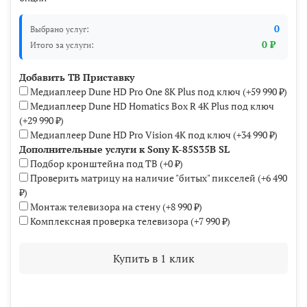
0
Выбрано услуг:
0 ₽
Итого за услуги:
Добавить ТВ Приставку
Медиаплеер Dune HD Pro One 8K Plus под ключ
(+
59 990 ₽
)
Mедиаплеер Dune HD Homatics Box R 4K Plus под ключ
(+
29 990 ₽
)
Медиаплеер Dune HD Pro Vision 4K под ключ
(+
34 990 ₽
)
Дополнительные услуги к Sony K-85S35B SL
Подбор кронштейна под ТВ
(+
0 ₽
)
Проверить матрицу на наличие "битых" пикселей
(+
6 490
₽
)
Монтаж телевизора на стену
(+
8 990 ₽
)
Комплексная проверка телевизора
(+
7 990 ₽
)
Купить в 1 клик