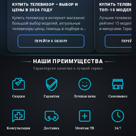
КУПИТЬ ТЕЛЕВИЗОР – ВЫБОР И
КУПИТЬ ТЕЛЕВИЗ
лагов, а USB 3.0 и слот для HDD/SSD
ЦЕНЫ В 2026 ГОДУ
ТОП-15 МОДЕЛЕЙ
позволят хранить ваш медиаархив прямо
Купить телевизор в интернет-магазине:
Лучшие телевизоры 
на устройстве, избегая ограничений по
большой выбор моделей, актуальные
рейтинг 15 моделе
телевизоры цены, помощь в подборе и
и минусами. Гаранти
объему.
выгодные условия покупки с доставкой по
России. Выбирайте 
всей России.
ПЕРЕЙТИ К ОБЗОРУ
ПЕРЕЙТИ
Идеально подходит для системы умного
дома:
Dune HD Pro One 8K Plus легко
НАШИ ПРЕИМУЩЕСТВА
интегрируется с популярными системами
Гарантируем качество и лучший сервис
умного дома, такими как Control4 и
Crestron, благодаря встроенному IP-
контролю.
Скидки
Гарантия
Лучшая цена
Самовывоз
Невероятная совместимость:
Плеер
поддерживает широкий спектр форматов,
включая DVD, Blu-ray, ISO, MKV, MP4 и
Консультация
Доставка
Монтаж ТВ
24/7
другие популярные видеоформаты.