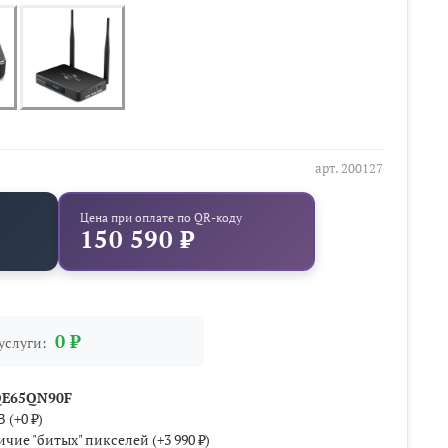
арт.
200127
Цена при оплате по QR-коду
150 590 ₽
0 ₽
услуги:
QE65QN90F
В
(+
0 ₽
)
ичие "битых" пикселей
(+
3 990 ₽
)