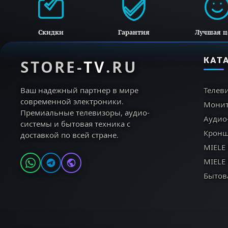
Скидки
Гарантия
Лучшая ц
КАТ
STORE-
TV
.RU
Ваш надежный партнер в мире
Телев
современной электроники.
Мони
Премиальные телевизоры, аудио-
Аудио
системы и бытовая техника с
Кронш
доставкой по всей стране.
MIELE
MIELE
Бытов
От новостей до классики, наш самый мощный