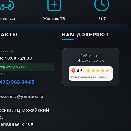
оставка
Монтаж ТВ
24/7
ТАКТЫ
НАМ ДОВЕРЯЮТ
 работы
Рейтинг на
с 10:00 - 21:00
Яндекс.Картах
крыто до 21:00
фон
(495) 968-04-68
o-storetv@yandex.ru
с
Москва, ТЦ Можайский
р,
Западная, с.100
щего 4K Ultra HD, независимо от источника.