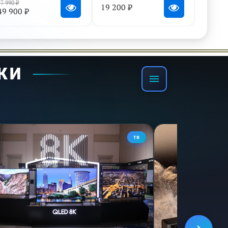
77 990 ₽
19 200 ₽
21 590
49 900 ₽
ь в отточенное масштабирование, которое
о спорта, смотрите с улучшенной яркостью,
чительного опыта 4K.
КИ
ТВ