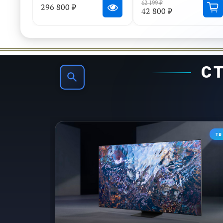
62 199 ₽
296 800 ₽
42 800 ₽
Испытайте наши самые передовые усоверш
использует 128 нейронных сетей для оптим
глубиной, контрастн
С
ТВ