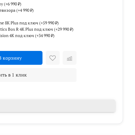
ну
(+
6 990 ₽
)
евизора
(+
4 990 ₽
)
e 8K Plus под ключ
(+
59 990 ₽
)
cs Box R 4K Plus под ключ
(+
29 990 ₽
)
sion 4K под ключ
(+
34 990 ₽
)
В корзину
ить в 1 клик