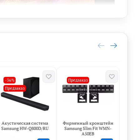
-36%
Предзаказ
Пре
Предзаказ
Акустическая система
Фирменный кронштейн
Фирме
Samsung HW-Q800D/RU
Samsung Slim Fit WMN-
дл
вание до 4K
A50EB
W