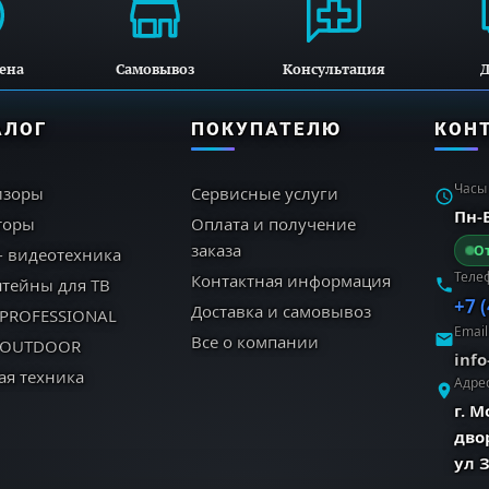
ена
Самовывоз
Консультация
Д
АЛОГ
ПОКУПАТЕЛЮ
КОН
Часы
изоры
Сервисные услуги
Пн-В
торы
Оплата и получение
заказа
От
- видеотехника
Теле
Контактная информация
тейны для ТВ
+7 
Доставка и самовывоз
 PROFESSIONAL
Email
Все о компании
 OUTDOOR
inf
Исключительная четкость и детализация 4K
ая техника
Адре
г. 
Масштабирование 4K AI Pro
дво
ул 
 процессор 4K поднимает весь контент до захватываю