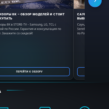
ИЗОРЫ 8K – ОБЗОР МОДЕЛЕЙ И СТОИТ
САУНДБАР – РЕЙТ
КУПАТЬ
ВЫБРАТЬ В 2026
оры 8K в STORE-TV – Samsung, LG, TCL с
Саундбары в STORE-TV:
ой по России. Гарантия и консультация по
Sennheiser. Подбор по
. Закажите со скидкой!
по России, гарантия. 
ПЕРЕЙТИ К ОБЗОРУ
ПЕ
А