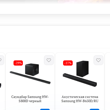
-29%
-27%
Саундбар Samsung HW-
Акустическая система
S800D черный
Samsung HW-B650D/RU
умный 4K-процессор, наше лучшее масштабиро