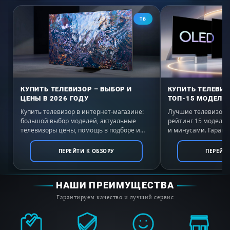
ТВ
КУПИТЬ ТЕЛЕВИЗОР – ВЫБОР И
КУПИТЬ ТЕЛЕВИЗ
ЦЕНЫ В 2026 ГОДУ
ТОП-15 МОДЕЛЕЙ
Купить телевизор в интернет-магазине:
Лучшие телевизоры 
большой выбор моделей, актуальные
рейтинг 15 моделе
телевизоры цены, помощь в подборе и
и минусами. Гаранти
выгодные условия покупки с доставкой по
России. Выбирайте 
всей России.
ПЕРЕЙТИ К ОБЗОРУ
ПЕРЕЙТИ
Дизайн LaserSlim
НАШИ ПРЕИМУЩЕСТВА
Гарантируем качество и лучший сервис
Сверхтонкий профиль с почти безрамочным
экраном.