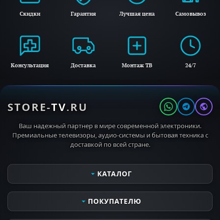
Скидки
Гарантия
Лучшая цена
Самовывоз
Консультация
Доставка
Монтаж ТВ
24/7
STORE-
TV
.RU
Пульт дистанционного управления
Ваш надежный партнер в мире современной электроники.
Премиальные телевизоры, аудио-системы и бытовая техника с
SolarCell
доставкой по всей стране.
Заряжается от внутреннего освещения без
использования батареек.
КАТАЛОГ
Телевизоры
ПОКУПАТЕЛЮ
Мониторы