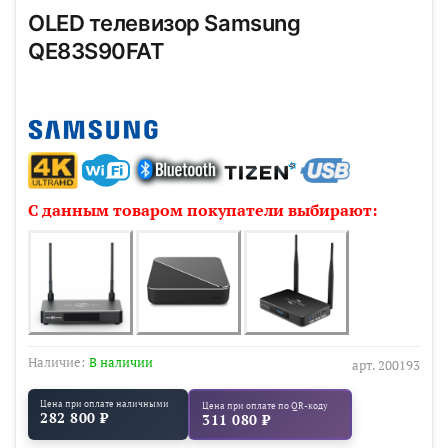
OLED телевизор Samsung
QE83S90FAT
С данным товаром покупатели выбирают:
Наличие:
В наличии
арт.
200193
Цена при оплате наличными
Цена при оплате по QR-коду
282 800 ₽
311 080 ₽