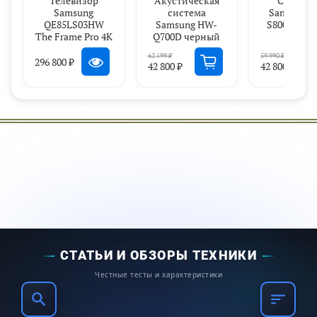
Телевизор
Акустическая
Саундба
Samsung
система
Samsung 
QE85LS03HW
Samsung HW-
S800D чер
The Frame Pro 4K
Q700D черный
62 199 ₽
59 990 ₽
296 800 ₽
42 800 ₽
42 800 ₽
Добавьте красок в каждую сцену
СТАТЬИ И ОБЗОРЫ ТЕХНИКИ
Усилитель цвета Pro
Честные тесты и характеристики
AI Color Booster для точной цветопередачи в
любых условиях.