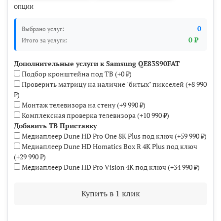
ОПЦИИ
0
Выбрано услуг:
0 ₽
Итого за услуги:
Дополнительные услуги к Samsung QE83S90FAT
Подбор кронштейна под ТВ
(+
0 ₽
)
Проверить матрицу на наличие "битых" пикселей
(+
8 990
₽
)
Монтаж телевизора на стену
(+
9 990 ₽
)
Комплексная проверка телевизора
(+
10 990 ₽
)
Добавить ТВ Приставку
Медиаплеер Dune HD Pro One 8K Plus под ключ
(+
59 990 ₽
)
Mедиаплеер Dune HD Homatics Box R 4K Plus под ключ
(+
29 990 ₽
)
Медиаплеер Dune HD Pro Vision 4K под ключ
(+
34 990 ₽
)
Купить в 1 клик