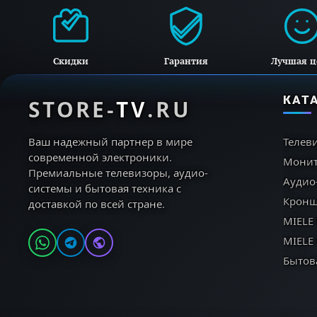
Скидки
Гарантия
Лучшая ц
AI 
КАТ
STORE-
TV
.RU
Ваш надежный партнер в мире
Телев
современной электроники.
Мони
Премиальные телевизоры, аудио-
Аудио
системы и бытовая техника с
Кронш
доставкой по всей стране.
MIELE
MIELE
Бытов