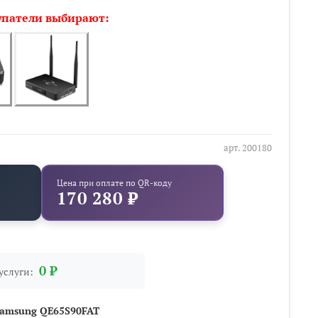
упатели выбирают:
арт.
200180
Цена при оплате по QR-коду
170 280 ₽
0 ₽
услуги:
Samsung QE65S90FAT