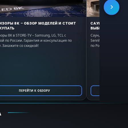
ИЗОРЫ 8K – ОБЗОР МОДЕЛЕЙ И СТОИТ
САУНДБАР – РЕЙТ
КУПАТЬ
ВЫБРАТЬ В 2026
оры 8K в STORE-TV – Samsung, LG, TCL с
Саундбары в STORE-TV:
ой по России. Гарантия и консультация по
Sennheiser. Подбор по
. Закажите со скидкой!
по России, гарантия. 
ПЕРЕЙТИ К ОБЗОРУ
ПЕ
А