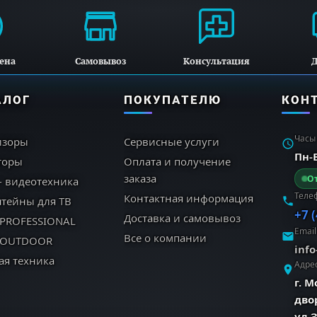
Добавьте красок в каждую сцену
Усилитель цвета Pro
ена
Самовывоз
Консультация
Д
Color Booster для точной цветопередачи в любых услов
АЛОГ
ПОКУПАТЕЛЮ
КОН
Часы
изоры
Сервисные услуги
Пн-В
торы
Оплата и получение
заказа
От
- видеотехника
Теле
Контактная информация
тейны для ТВ
+7 
Доставка и самовывоз
 PROFESSIONAL
Email
Все о компании
 OUTDOOR
inf
ая техника
Адре
г. 
дво
ул 