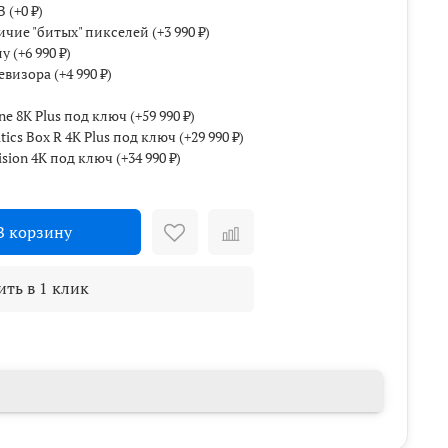
В
(+
0 ₽
)
ичие "битых" пикселей
(+
3 990 ₽
)
ну
(+
6 990 ₽
)
евизора
(+
4 990 ₽
)
e 8K Plus под ключ
(+
59 990 ₽
)
cs Box R 4K Plus под ключ
(+
29 990 ₽
)
sion 4K под ключ
(+
34 990 ₽
)
В корзину
ить в 1 клик