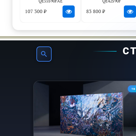
QE55S90FAE
QE42S90F
107 300 ₽
83 800 ₽
Технолог
С
ТВ