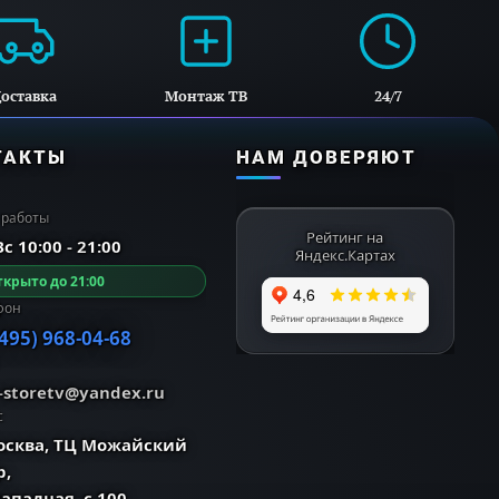
оставка
Монтаж ТВ
24/7
иях.
ТАКТЫ
НАМ ДОВЕРЯЮТ
 работы
Рейтинг на
с 10:00 - 21:00
Яндекс.Картах
крыто до 21:00
фон
(495) 968-04-68
o-storetv@yandex.ru
с
Москва, ТЦ Можайский
р,
Западная, с.100