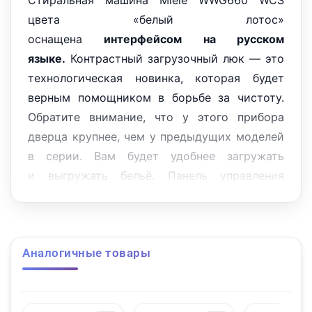
Стиральная машина Miele WWG660 WCS
цвета «белый лотос»
оснащена
интерфейсом на русском
языке.
Контрастный загрузочный люк — это
технологическая новинка, которая будет
верным помощником в борьбе за чистоту.
Обратите внимание, что у этого прибора
дверца крупнее, чем у предыдущих моделей
в серии. Вам будет удобнее загружать
и выгружать бельё. Панель управления
наклонена под углом 5 градусов, что
позволяет не сильно наклоняться, чтобы
разглядеть данные на дисплее.
Аналогичные товары
Особенности
В основе безупречной эксплуатации Миле