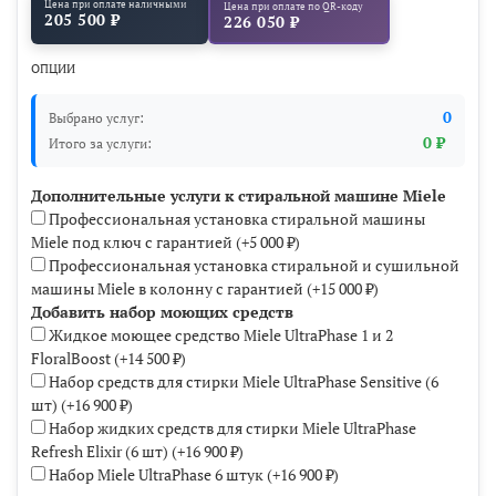
Цена при оплате наличными
Цена при оплате по QR-коду
205 500 ₽
226 050 ₽
ОПЦИИ
0
Выбрано услуг:
0 ₽
Итого за услуги:
Дополнительные услуги к стиральной машине Miele
Профессиональная установка стиральной машины
Miele под ключ с гарантией
(+
5 000 ₽
)
Профессиональная установка стиральной и сушильной
машины Miele в колонну с гарантией
(+
15 000 ₽
)
Добавить набор моющих средств
Жидкое моющее средство Miele UltraPhase 1 и 2
FloralBoost
(+
14 500 ₽
)
Набор средств для стирки Miele UltraPhase Sensitive (6
шт)
(+
16 900 ₽
)
Набор жидких средств для стирки Miele UltraPhase
Refresh Elixir (6 шт)
(+
16 900 ₽
)
Набор Miele UltraPhase 6 штук
(+
16 900 ₽
)