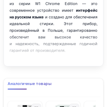
из серии W1 Chrome Edition — это
современное устройство имеет
интерфейс
на русском языке
и создано для обеспечения
идеальной стирки. Этот прибор,
произведённый в Польше, гарантированно
обеспечит вам высокое качество
и надежность, подтвержденные годичной
гарантией от производителя.
Дизайн прибора выполнен в классическом
стиле, цвет — белый лотос, что позволит ему
гармонично вписаться в любой интерьер.
Модель оборудована прямой панелью
Аналогичные товары
управления и дверным упором справа, что
обеспечивает удобство в использовании.
Возможность установки в колонну, Side-by-