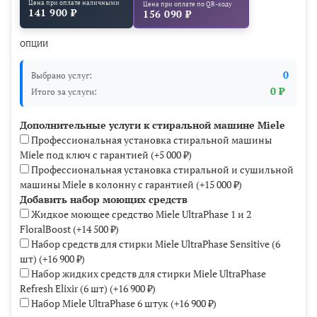
Цена при оплате наличными
Цена при оплате по QR-коду
141 900 ₽
156 090 ₽
ОПЦИИ
0
Выбрано услуг:
0 ₽
Итого за услуги:
Дополнительные услуги к стиральной машине Miele
Профессиональная установка стиральной машины
Miele под ключ с гарантией
(+
5 000 ₽
)
Профессиональная установка стиральной и сушильной
машины Miele в колонну с гарантией
(+
15 000 ₽
)
Добавить набор моющих средств
Жидкое моющее средство Miele UltraPhase 1 и 2
FloralBoost
(+
14 500 ₽
)
Набор средств для стирки Miele UltraPhase Sensitive (6
шт)
(+
16 900 ₽
)
Набор жидких средств для стирки Miele UltraPhase
Refresh Elixir (6 шт)
(+
16 900 ₽
)
Набор Miele UltraPhase 6 штук
(+
16 900 ₽
)