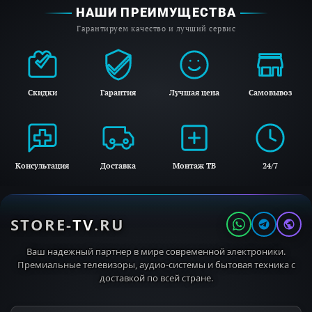
НАШИ ПРЕИМУЩЕСТВА
Важными функциями являются
Гарантируем качество и лучший сервис
автоматический контроль загрузки,
контроль дисбаланса, счётчик расхода воды
и контроль пенообразования. Также есть
Скидки
Гарантия
Лучшая цена
Самовывоз
функции «Без слива» и «Без отжима»,
а также функция AddLoad, которая
позволяет добавить белье во время стирки.
Консультация
Доставка
Монтаж ТВ
24/7
Стиральная машина оборудована мотором
ProfiEco и баком из композита GlaronK. Она
имеет класс энергоэффективности A, что
STORE-
TV
.RU
делает её экономичной в использовании.
Ваш надежный партнер в мире современной электроники.
Защита от перелива и система защиты
Премиальные телевизоры, аудио-системы и бытовая техника с
от протечек Watercontrol System
доставкой по всей стране.
обеспечивают безопасность использования