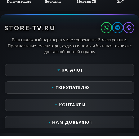
Консультация
Доставка
Монтаж ТВ
24/7
STORE-
TV
.RU
Ваш надежный партнер в мире современной электроники.
Премиальные телевизоры, аудио-системы и бытовая техника с
доставкой по всей стране.
КАТАЛОГ
Телевизоры
ПОКУПАТЕЛЮ
Мониторы
Аудио- видеотехника
Сервисные услуги
КОНТАКТЫ
Кронштейны для ТВ
Оплата и получение заказа
MIELE PROFESSIONAL
Контактная информация
Часы работы
НАМ ДОВЕРЯЮТ
MIELE OUTDOOR
Доставка и самовывоз
Пн-Вс 10:00 - 21:00
Бытовая техника
Все о компании
Откроется в 10:00
НАШИ БРЕНДЫ И ПАРТНЕРЫ