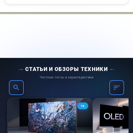
оптимизировать пространство в своих
стирках. Он позволяет держать все
необходимое под рукой, облегчая процесс
стирки и сушки. Разнообразие стилей и
возможностей использования делает
соединительный элемент востребованным
среди пользователей, которые хотят
упростить свои повседневные задачи в
СТАТЬИ И ОБЗОРЫ ТЕХНИКИ
домашних условиях.
Честные тесты и характеристики
Позаботьтесь о своей семье с помощью
соединительного элемента с выдвижной
полкой для белья Bosch.
ТВ