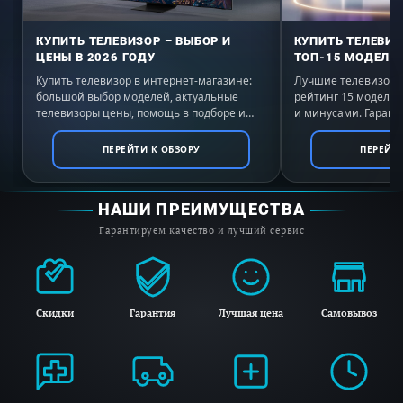
КУПИТЬ ТЕЛЕВИЗОР – ВЫБОР И
КУПИТЬ ТЕЛЕВИЗ
ЦЕНЫ В 2026 ГОДУ
ТОП-15 МОДЕЛЕЙ
Купить телевизор в интернет-магазине:
Лучшие телевизоры 
большой выбор моделей, актуальные
рейтинг 15 моделе
телевизоры цены, помощь в подборе и
и минусами. Гаранти
выгодные условия покупки с доставкой по
России. Выбирайте 
всей России.
ПЕРЕЙТИ К ОБЗОРУ
ПЕРЕЙТИ
НАШИ ПРЕИМУЩЕСТВА
Гарантируем качество и лучший сервис
Скидки
Гарантия
Лучшая цена
Самовывоз