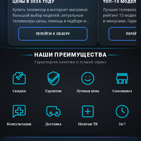
ЦЕНЫ В 2026 ГОДУ
ТОП-15 МОДЕЛЕЙ
Купить телевизор в интернет-магазине:
Лучшие телевизоры 
большой выбор моделей, актуальные
рейтинг 15 моделе
телевизоры цены, помощь в подборе и
и минусами. Гаранти
HDMI CEC
выгодные условия покупки с доставкой по
России. Выбирайте 
Да
всей России.
ПЕРЕЙТИ К ОБЗОРУ
ПЕРЕЙТИ
НАШИ ПРЕИМУЩЕСТВА
ЦВЕТ КОРПУСА
Гарантируем качество и лучший сервис
Черный
Скидки
Гарантия
Лучшая цена
Самовывоз
КОЛИЧЕСТВО ДИНАМИКОВ
> 6
Консультация
Доставка
Монтаж ТВ
24/7
ВЕС
8 кг