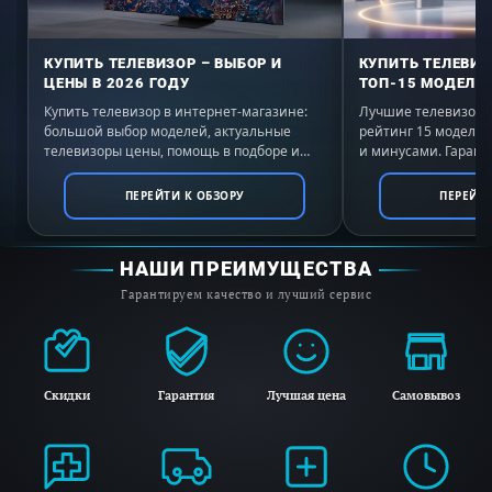
КУПИТЬ ТЕЛЕВИЗОР – ВЫБОР И
КУПИТЬ ТЕЛЕВИЗ
ЦЕНЫ В 2026 ГОДУ
ТОП-15 МОДЕЛЕЙ
Купить телевизор в интернет-магазине:
Лучшие телевизоры 
большой выбор моделей, актуальные
рейтинг 15 моделе
телевизоры цены, помощь в подборе и
и минусами. Гаранти
выгодные условия покупки с доставкой по
России. Выбирайте 
всей России.
ПЕРЕЙТИ К ОБЗОРУ
ПЕРЕЙТИ
НАШИ ПРЕИМУЩЕСТВА
Гарантируем качество и лучший сервис
Скидки
Гарантия
Лучшая цена
Самовывоз