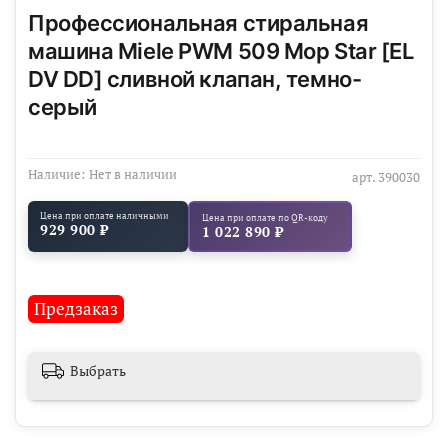
Профессиональная стиральная
машина Miele PWM 509 Mop Star [EL
DV DD] сливной клапан, темно-
серый
Наличие:
Нет в наличии
арт.
390030
Цена при оплате наличными
Цена при оплате по QR-коду
929 900 ₽
1 022 890 ₽
Предзаказ
Выбрать