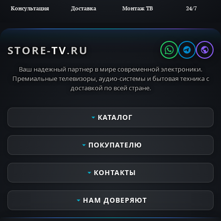
Консультация
Доставка
Монтаж ТВ
24/7
STORE-
TV
.RU
Ваш надежный партнер в мире современной электроники.
Премиальные телевизоры, аудио-системы и бытовая техника с
доставкой по всей стране.
КАТАЛОГ
Телевизоры
ПОКУПАТЕЛЮ
Мониторы
Аудио- видеотехника
Сервисные услуги
КОНТАКТЫ
Кронштейны для ТВ
Оплата и получение заказа
MIELE PROFESSIONAL
Контактная информация
Часы работы
НАМ ДОВЕРЯЮТ
MIELE OUTDOOR
Доставка и самовывоз
Пн-Вс 10:00 - 21:00
Бытовая техника
Все о компании
Откроется в 10:00