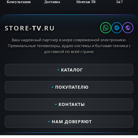
Консультация
Доставка
Монтаж ТВ
24/7
STORE-
TV
.RU
Ваш надежный партнер в мире современной электроники.
Премиальные телевизоры, аудио-системы и бытовая техника с
доставкой по всей стране.
КАТАЛОГ
Телевизоры
ПОКУПАТЕЛЮ
Мониторы
Аудио- видеотехника
Сервисные услуги
КОНТАКТЫ
Кронштейны для ТВ
Оплата и получение заказа
MIELE PROFESSIONAL
Контактная информация
Часы работы
НАМ ДОВЕРЯЮТ
MIELE OUTDOOR
Доставка и самовывоз
Пн-Вс 10:00 - 21:00
Бытовая техника
Все о компании
Откроется в 10:00