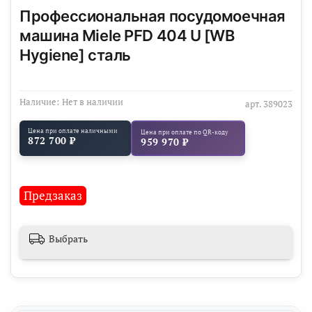
Профессиональная посудомоечная
машина Miele PFD 404 U [WB
Hygiene] сталь
Наличие:
Нет в наличии
арт.
389023
Цена при оплате наличными
Цена при оплате по QR-коду
872 700 ₽
959 970 ₽
Предзаказ
Выбрать