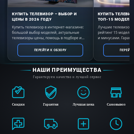
КУПИТЬ ТЕЛЕВИЗОР – ВЫБОР И
КУПИТЬ ТЕЛЕВИЗ
ЦЕНЫ В 2026 ГОДУ
ТОП-15 МОДЕЛЕЙ
Купить телевизор в интернет-магазине:
Лучшие телевизоры 
большой выбор моделей, актуальные
рейтинг 15 моделе
телевизоры цены, помощь в подборе и
и минусами. Гаранти
выгодные условия покупки с доставкой по
России. Выбирайте 
всей России.
ПЕРЕЙТИ К ОБЗОРУ
ПЕРЕЙТИ
НАШИ ПРЕИМУЩЕСТВА
Гарантируем качество и лучший сервис
Скидки
Гарантия
Лучшая цена
Самовывоз