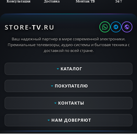
Консультация
Доставка
Монтаж ТВ
24/7
STORE-
TV
.RU
Ваш надежный партнер в мире современной электроники.
Премиальные телевизоры, аудио-системы и бытовая техника с
доставкой по всей стране.
КАТАЛОГ
Телевизоры
ПОКУПАТЕЛЮ
Мониторы
Аудио- видеотехника
Сервисные услуги
КОНТАКТЫ
Кронштейны для ТВ
Оплата и получение заказа
MIELE PROFESSIONAL
Контактная информация
Часы работы
НАМ ДОВЕРЯЮТ
MIELE OUTDOOR
Доставка и самовывоз
Пн-Вс 10:00 - 21:00
Бытовая техника
Все о компании
Открыто до 21:00
НАШИ БРЕНДЫ И ПАРТНЕРЫ