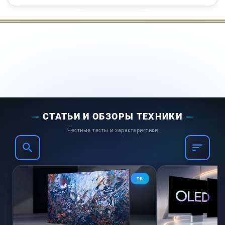
процесс очистки трубки подачи молока и
обезжиривания заварного механизма
WiFiConn@ct, подключение к мобильному
приложению Miele@Mobile
Габариты ниши (Ш х В): 560-568 х 450-452
мм
Страна-производитель: Швейцария
Гарантия 2 года
СТАТЬИ И ОБЗОРЫ ТЕХНИКИ
Честные тесты и характеристики
ТВ