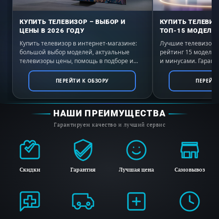
КУПИТЬ ТЕЛЕВИЗОР – ВЫБОР И
КУПИТЬ ТЕЛЕВИЗ
ЦЕНЫ В 2026 ГОДУ
ТОП-15 МОДЕЛЕЙ
Купить телевизор в интернет-магазине:
Лучшие телевизоры 
большой выбор моделей, актуальные
рейтинг 15 моделе
телевизоры цены, помощь в подборе и
и минусами. Гаранти
выгодные условия покупки с доставкой по
России. Выбирайте 
всей России.
ПЕРЕЙТИ К ОБЗОРУ
ПЕРЕЙТИ
НАШИ ПРЕИМУЩЕСТВА
Гарантируем качество и лучший сервис
Скидки
Гарантия
Лучшая цена
Самовывоз