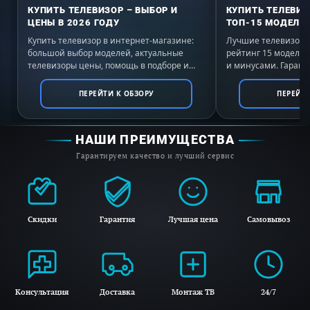
КУПИТЬ ТЕЛЕВИЗОР – ВЫБОР И
КУПИТЬ ТЕЛЕВИЗ
ЦЕНЫ В 2026 ГОДУ
ТОП-15 МОДЕЛЕЙ
Купить телевизор в интернет-магазине:
Лучшие телевизоры 
большой выбор моделей, актуальные
рейтинг 15 моделе
телевизоры цены, помощь в подборе и
и минусами. Гаранти
выгодные условия покупки с доставкой по
России. Выбирайте 
всей России.
ПЕРЕЙТИ К ОБЗОРУ
ПЕРЕЙТИ
НАШИ ПРЕИМУЩЕСТВА
Гарантируем качество и лучший сервис
Скидки
Гарантия
Лучшая цена
Самовывоз
Консультация
Доставка
Монтаж ТВ
24/7