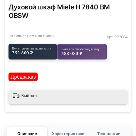
Духовой шкаф Miele H 7840 BM
OBSW
Наличие:
Нет в наличии
арт.
222004
Цена при оплате наличными
Цена при оплате по QR-коду
352 800 ₽
388 080 ₽
Предзаказ
Выбрать
Описание
Характеристики
Технологии