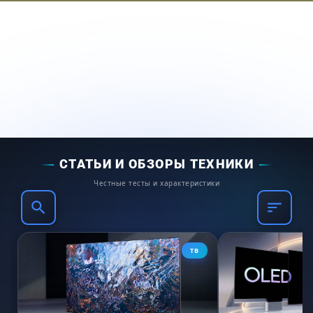
чутким датчикам. Они, «видя» вас,
включат подсветку экрана и рабочей
камеры.
Сенсорная панель управления MTouch
обладает повышенной чёткостью. Вы без
проблем сможете прочитать текстовые
подсказки или переключить яркость.
СТАТЬИ И ОБЗОРЫ ТЕХНИКИ
Честные тесты и характеристики
ТВ