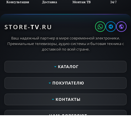
Консультация
Доставка
Монтаж ТВ
24/7
STORE-
TV
.RU
Ваш надежный партнер в мире современной электроники.
Премиальные телевизоры, аудио-системы и бытовая техника с
доставкой по всей стране.
КАТАЛОГ
Телевизоры
ПОКУПАТЕЛЮ
Мониторы
Аудио- видеотехника
Сервисные услуги
КОНТАКТЫ
Кронштейны для ТВ
Оплата и получение заказа
MIELE PROFESSIONAL
Контактная информация
Часы работы
НАМ ДОВЕРЯЮТ
MIELE OUTDOOR
Доставка и самовывоз
Пн-Вс 10:00 - 21:00
Бытовая техника
Все о компании
Откроется в 10:00