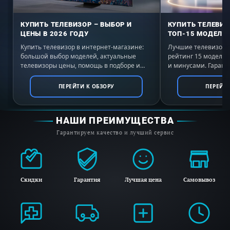
КУПИТЬ ТЕЛЕВИЗОР – ВЫБОР И
КУПИТЬ ТЕЛЕВИЗ
ЦЕНЫ В 2026 ГОДУ
ТОП-15 МОДЕЛЕЙ
Купить телевизор в интернет-магазине:
Лучшие телевизоры 
большой выбор моделей, актуальные
рейтинг 15 моделе
телевизоры цены, помощь в подборе и
и минусами. Гаранти
выгодные условия покупки с доставкой по
России. Выбирайте 
всей России.
ПЕРЕЙТИ К ОБЗОРУ
ПЕРЕЙТИ
НАШИ ПРЕИМУЩЕСТВА
Гарантируем качество и лучший сервис
Скидки
Гарантия
Лучшая цена
Самовывоз